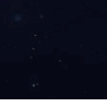
首席执行官
成默