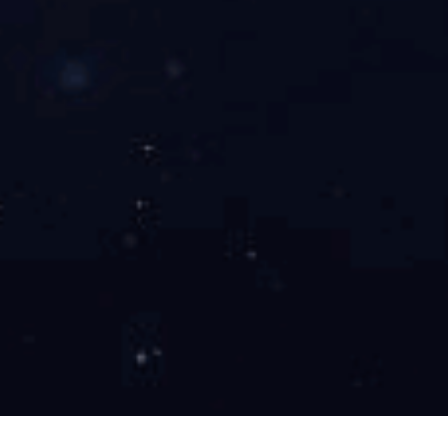
cultural fabric of modern society. They inspire
millions while pushing the boundaries of what is
possible in sports, making their stories truly
remarkable and worth exploring.