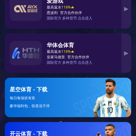
景下，一些杰出的年轻球员，如哈兰德等，其身价也随
之水涨船高。
最后，赞助商和广告商的参与也极大影响了球员的市场
价值。一名知名度高且表现优异的球员不仅能够为俱乐
部赢得比赛，还能带来可观的商业收入，因此其身价自
然较高。这一现象从某种程度上反映了现代足球已不仅
仅是一项体育运动，更是一项庞大的商业产业。
除了经济因素外，市场影响力也是决定球员身价的重要
指标。一位具备强大市场号召力的球员，无论是在场上
还是场下，都能够为俱乐部带来极大的收益。例如，梅
西作为全球最受欢迎的足球运动员之一，他不仅在比赛
中展现出色技艺，还通过社交媒体吸引了大量粉丝
智
博
，从而提升了他的品牌价值。
与此同时，新兴市场的发展也让一些非传统足球国家涌
现出新星，这些新星有望成为未来的新宠儿。例如，中