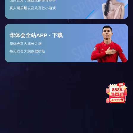
球队效益及战术需求也是衡量一位足球明星是否值得投
资的重要考虑因素。一支优秀球队通常需要拥有数名技
术全面且适应不同战术体系的核心球员。而当一名球星
恰好符合教练战术思想时，他便可能被赋予更高价值，
从而导致其转会费被抬升。例如，当利物浦签下范迪克
时，由于其防守能力极佳并满足球队需求，所以他的转
会费创下纪录。
同时，如果某位核心队伍因伤病或状态低迷缺失，那么
替代者若有实力，则也会迎来短期内迅速增长。他们不
仅能填补空缺，还能够通过带领球队走向胜利而获得认
同与重视，从而提高自身价值。在这种情况下，一名原
本算不上超级巨星的人，很可能因为临危受命而逆袭成
功，例如阿诺德等年轻后卫便是在此领域崭露头角。
最后，一个成功俱乐部具有良好的管理体系与发展战
略，也是促进其优秀人才成长的重要保障。如果一家俱