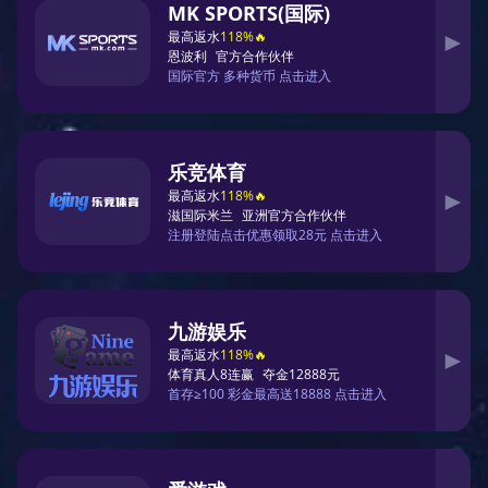
录。本文将对历年足球明星身价排行榜进行深入探讨，
揭秘谁是最贵的球员，以及这些球员背后的故事。从经
济因素、市场影响力、个人成就和球队效益四个方面进
行分析，我们将逐步揭开这些顶级球员的身价之谜，同
时也能看到他们如何在足球领域创造奇迹，为自己的职
业生涯增添光辉。
1、经济因素对身价影响
在分析足球明星身价时，经济因素无疑是一个重要方
面。首先，全球化使得足球赛事和转会市场日益国际
化，很多俱乐部愿意为优秀球员支付高额转会费。这种
趋势促使一些顶级球员的身价不断攀升，如内马尔和梅
西等，他们的转会金额屡屡刷新纪录。
其次，各大联赛之间竞争激烈，尤其是英超、西甲等顶
级联赛。为了吸引优秀球员，这些联赛中的俱乐部往往
不惜重金投入，以提高自身竞争力。因此，在这样的背